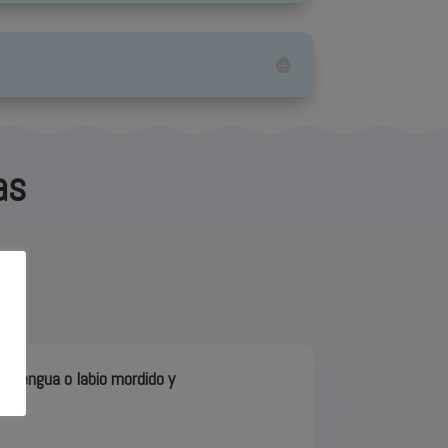
as
mos.
e lengua o labio mordido y