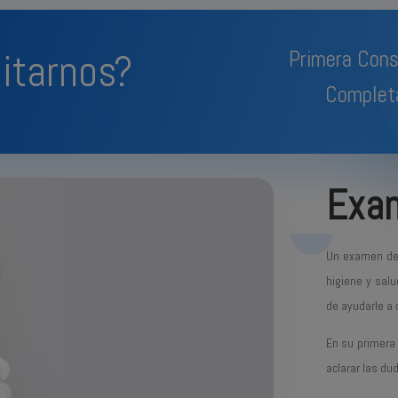
sitarnos?
Primera Cons
Complet
Exam
Un examen den
higiene y salu
de ayudarle a 
En su primera 
aclarar las du