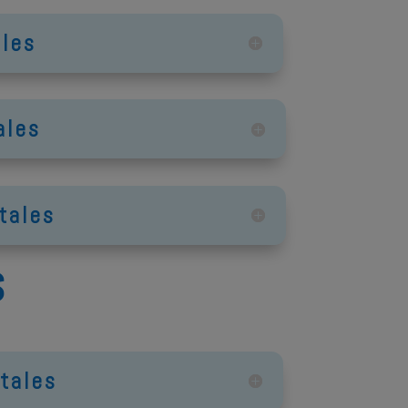
les
ales
tales
S
tales