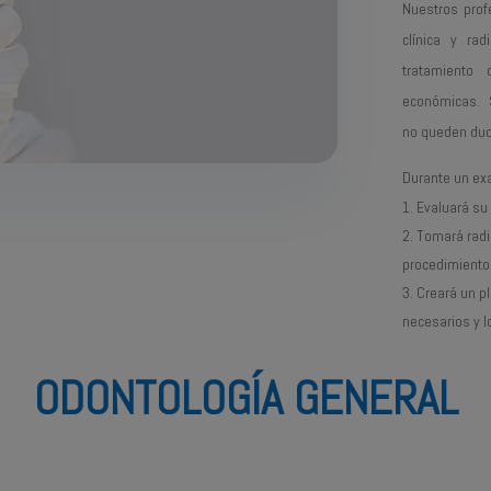
Nuestros prof
clínica y ra
tratamiento
económicas. S
no queden dud
Durante un exa
Evaluará su 
Tomará radio
procedimiento
Creará un p
necesarios y l
ODONTOLOGÍA GENERAL