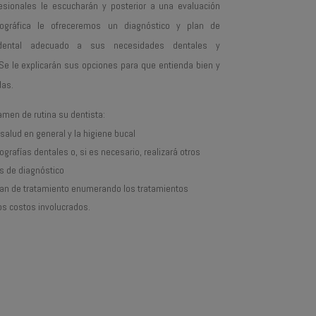
esionales le escucharán y posterior a una evaluación
diográfica le ofreceremos un diagnóstico y plan de
 dental adecuado a sus necesidades dentales y
e le explicarán sus opciones para que entienda bien y
as.
men de rutina su dentista:
salud en general y la higiene bucal
grafías dentales o, si es necesario, realizará otros
s de diagnóstico
lan de tratamiento enumerando los tratamientos
os costos involucrados.