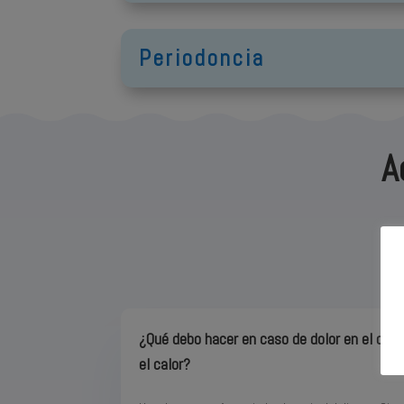
Periodoncia
A
apa
¿Qué debo hacer en caso de dolor en el dien
el calor?